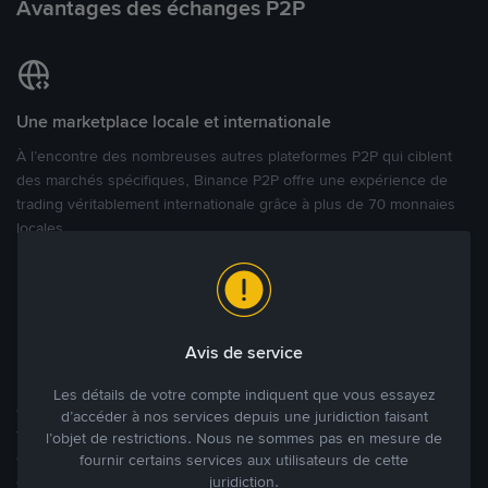
Avantages des échanges P2P
Une marketplace locale et internationale
À l’encontre des nombreuses autres plateformes P2P qui ciblent
des marchés spécifiques, Binance P2P offre une expérience de
trading véritablement internationale grâce à plus de 70 monnaies
locales.
Modes de paiement flexibles
Bénéficiant de la confiance de millions d’utilisateurs dans le
Avis de service
monde, Binance P2P fournit une plateforme sécurisée pour la
réalisation de trades en cryptomonnaies dans plus de 800 modes
Les détails de votre compte indiquent que vous essayez
de paiement et plus de 100 monnaies fiat. Les utilisateurs peuvent
d’accéder à nos services depuis une juridiction faisant
facilement acheter, vendre et trader des cryptomonnaies
l’objet de restrictions. Nous ne sommes pas en mesure de
directement avec d’autres utilisateurs, tout en définissant leurs prix
fournir certains services aux utilisateurs de cette
juridiction.
et leurs modes de paiement préférés sur une Marketplace de