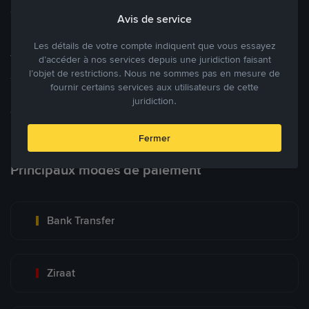
cryptomonnaies ouverte.
Avis de service
Les détails de votre compte indiquent que vous essayez
Tradez à des prix avantageux pour vous
d’accéder à nos services depuis une juridiction faisant
l’objet de restrictions. Nous ne sommes pas en mesure de
Tradez des cryptos en étant libres d’acheter et de vendre à votre
fournir certains services aux utilisateurs de cette
prix. Achetez ou vendez à partir des offres existantes, ou créez
juridiction.
des annonces commerciales pour fixer vos propres prix.
Blog P2P
Voir plus
Fermer
Principaux modes de paiement
Bank Transfer
Ziraat