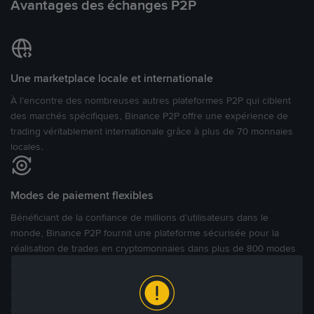
Avantages des échanges P2P
Une marketplace locale et internationale
À l’encontre des nombreuses autres plateformes P2P qui ciblent
des marchés spécifiques, Binance P2P offre une expérience de
trading véritablement internationale grâce à plus de 70 monnaies
locales.
Modes de paiement flexibles
Bénéficiant de la confiance de millions d’utilisateurs dans le
monde, Binance P2P fournit une plateforme sécurisée pour la
réalisation de trades en cryptomonnaies dans plus de 800 modes
de paiement et plus de 100 monnaies fiat. Les utilisateurs peuvent
facilement acheter, vendre et trader des cryptomonnaies
directement avec d’autres utilisateurs, tout en définissant leurs prix
et leurs modes de paiement préférés sur une Marketplace de