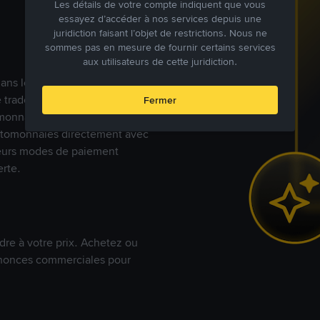
Les détails de votre compte indiquent que vous
essayez d’accéder à nos services depuis une
juridiction faisant l’objet de restrictions. Nous ne
sommes pas en mesure de fournir certains services
aux utilisateurs de cette juridiction.
s dans le monde, Binance P2P
de trades en cryptomonnaies
Fermer
nnaies fiat. Les utilisateurs
yptomonnaies directement avec
t leurs modes de paiement
rte.
dre à votre prix. Achetez ou
annonces commerciales pour