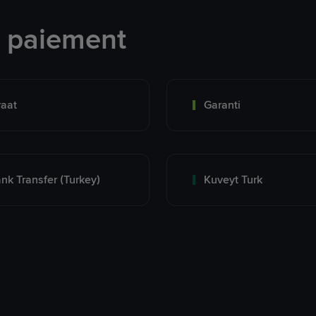
e paiement
raat
Garanti
nk Transfer (Turkey)
Kuveyt Turk