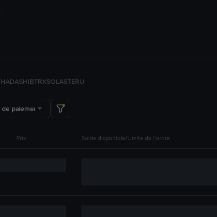
TH
ADA
SHIB
TRX
SOL
ASTER
U
 de paiement
Prix
Solde disponible/Limite de l’ordre