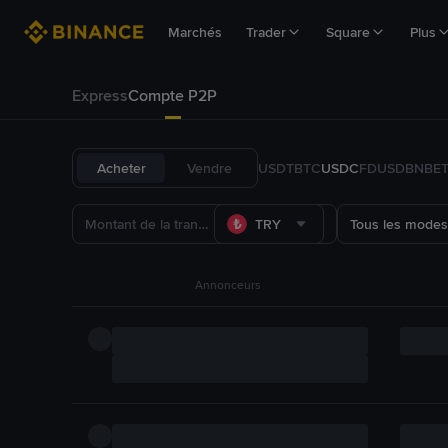
Marchés
Trader
Square
Plus
Express
Compte P2P
Acheter
Vendre
USDT
BTC
USDC
FDUSD
BNB
E
TRY
Tous les modes
Annonceurs