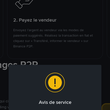
2. Payez le vendeur
Envoyez l’argent au vendeur via les modes de
paiement suggérés. Réalisez la transaction en fiat et
cliquez sur « Transféré, informer le vendeur » sur
Binance P2P.
nges P2P
qui ciblent des marchés
Avis de service
ding véritablement