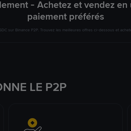
ement - Achetez et vendez en 
paiement préférés
DC sur Binance P2P. Trouvez les meilleures offres ci-dessous et achet
NNE LE P2P