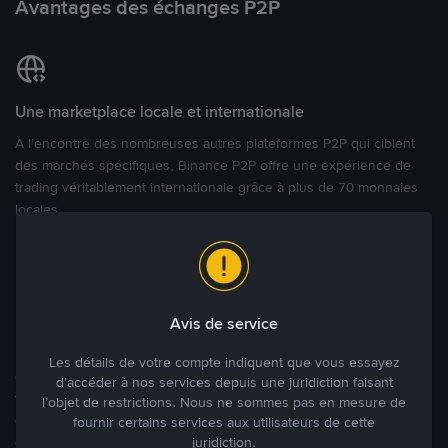
Avantages des échanges P2P
Une marketplace locale et internationale
À l’encontre des nombreuses autres plateformes P2P qui ciblent
des marchés spécifiques, Binance P2P offre une expérience de
trading véritablement internationale grâce à plus de 70 monnaies
locales.
Modes de paiement flexibles
Bénéficiant de la confiance de millions d’utilisateurs dans le
Avis de service
monde, Binance P2P fournit une plateforme sécurisée pour la
réalisation de trades en cryptomonnaies dans plus de 800 modes
Les détails de votre compte indiquent que vous essayez
de paiement et plus de 100 monnaies fiat. Les utilisateurs peuvent
d’accéder à nos services depuis une juridiction faisant
facilement acheter, vendre et trader des cryptomonnaies
l’objet de restrictions. Nous ne sommes pas en mesure de
directement avec d’autres utilisateurs, tout en définissant leurs prix
fournir certains services aux utilisateurs de cette
juridiction.
et leurs modes de paiement préférés sur une Marketplace de