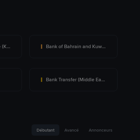
Kuwait Finance House (KFH)
Bank of Bahrain and Kuwait B.S.C.
Bank Transfer (Middle East)
Débutant
Avancé
Annonceurs