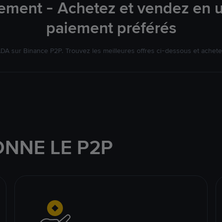
ement - Achetez et vendez en u
paiement préférés
A sur Binance P2P. Trouvez les meilleures offres ci-dessous et achet
NNE LE P2P