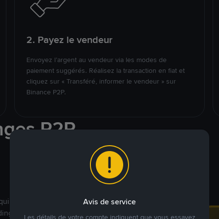
2. Payez le vendeur
Envoyez l’argent au vendeur via les modes de
paiement suggérés. Réalisez la transaction en fiat et
cliquez sur « Transféré, informer le vendeur » sur
Binance P2P.
nges P2P
qui ciblent des marchés
Avis de service
ding véritablement
Les détails de votre compte indiquent que vous essayez