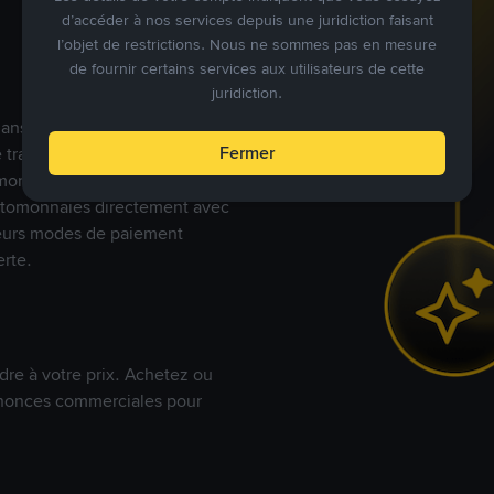
d’accéder à nos services depuis une juridiction faisant
l’objet de restrictions. Nous ne sommes pas en mesure
de fournir certains services aux utilisateurs de cette
juridiction.
s dans le monde, Binance P2P
Fermer
de trades en cryptomonnaies
nnaies fiat. Les utilisateurs
yptomonnaies directement avec
t leurs modes de paiement
rte.
dre à votre prix. Achetez ou
annonces commerciales pour