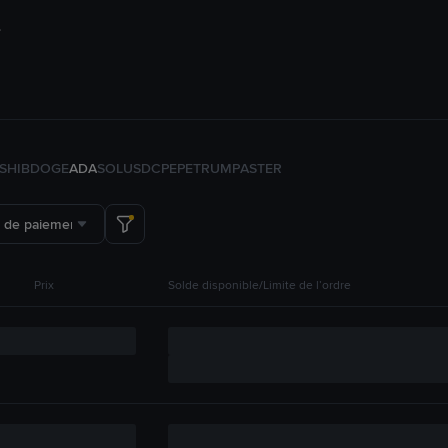
SHIB
DOGE
ADA
SOL
USDC
PEPE
TRUMP
ASTER
 de paiement
Prix
Solde disponible/Limite de l’ordre