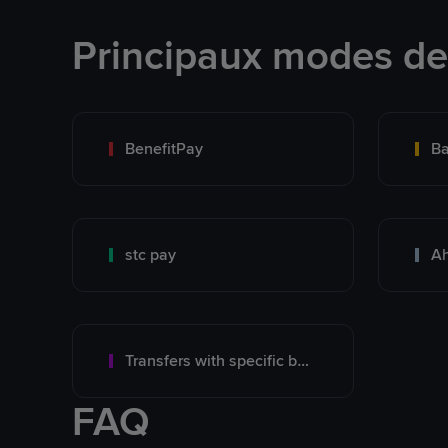
Principaux modes d
BenefitPay
Ba
stc pay
Ah
Transfers with specific bank
FAQ