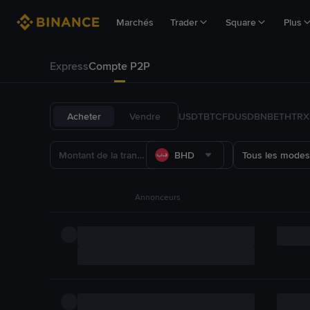
Marchés
Trader
Square
Plus
Express
Compte P2P
Acheter
Vendre
USDT
BTC
FDUSD
BNB
ETH
TRX
BHD
Tous les modes
Annonceurs