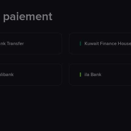
e paiement
nk Transfer
libank
ila Bank