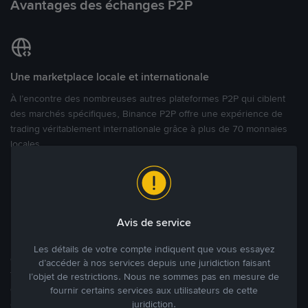
Avantages des échanges P2P
Une marketplace locale et internationale
À l’encontre des nombreuses autres plateformes P2P qui ciblent
des marchés spécifiques, Binance P2P offre une expérience de
trading véritablement internationale grâce à plus de 70 monnaies
locales.
Modes de paiement flexibles
Bénéficiant de la confiance de millions d’utilisateurs dans le
Avis de service
monde, Binance P2P fournit une plateforme sécurisée pour la
réalisation de trades en cryptomonnaies dans plus de 800 modes
Les détails de votre compte indiquent que vous essayez
de paiement et plus de 100 monnaies fiat. Les utilisateurs peuvent
d’accéder à nos services depuis une juridiction faisant
facilement acheter, vendre et trader des cryptomonnaies
l’objet de restrictions. Nous ne sommes pas en mesure de
directement avec d’autres utilisateurs, tout en définissant leurs prix
fournir certains services aux utilisateurs de cette
juridiction.
et leurs modes de paiement préférés sur une Marketplace de