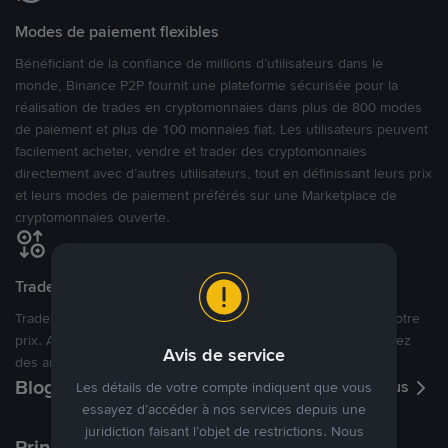
Modes de paiement flexibles
Bénéficiant de la confiance de millions d’utilisateurs dans le
monde, Binance P2P fournit une plateforme sécurisée pour la
réalisation de trades en cryptomonnaies dans plus de 800 modes
de paiement et plus de 100 monnaies fiat. Les utilisateurs peuvent
facilement acheter, vendre et trader des cryptomonnaies
directement avec d’autres utilisateurs, tout en définissant leurs prix
et leurs modes de paiement préférés sur une Marketplace de
cryptomonnaies ouverte.
Tradez à des prix avantageux pour vous
Tradez des cryptos en étant libres d’acheter et de vendre à votre
prix. Achetez ou vendez à partir des offres existantes, ou créez
Avis de service
des annonces commerciales pour fixer vos propres prix.
Blog P2P
Voir plus
Les détails de votre compte indiquent que vous
essayez d’accéder à nos services depuis une
juridiction faisant l’objet de restrictions. Nous
Principaux modes de paiement