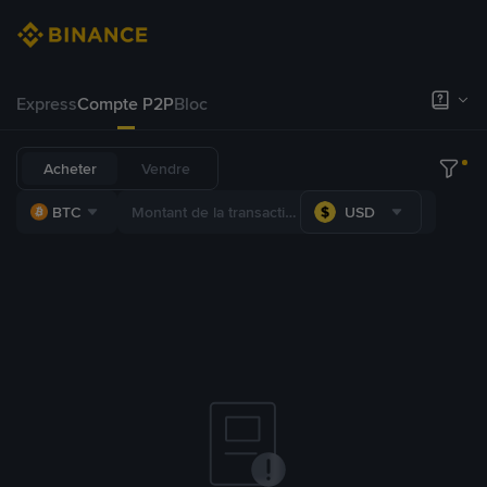
Express
Compte P2P
Bloc
Acheter
Vendre
BTC
USD