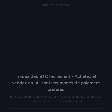
Aucune annonce
Tradez des BTC facilement - Achetez et
vendez en utilisant vos modes de paiement
préférés
Échangez des BTC sur Binance P2P. Trouvez les meilleures offres ci-
dessous et achetez et vendez des Bitcoin