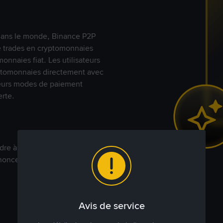
s dans le monde, Binance P2P
de trades en cryptomonnaies
nnaies fiat. Les utilisateurs
yptomonnaies directement avec
t leurs modes de paiement
rte.
dre à votre prix. Achetez ou
annonces commerciales pour
Avis de service