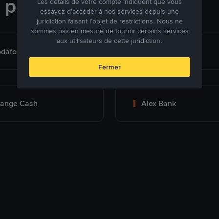
e paiement
Les détails de votre compte indiquent que vous
essayez d’accéder à nos services depuis une
juridiction faisant l’objet de restrictions. Nous ne
sommes pas en mesure de fournir certains services
aux utilisateurs de cette juridiction.
dafone cash
Bank Transfer
Fermer
range Cash
Alex Bank