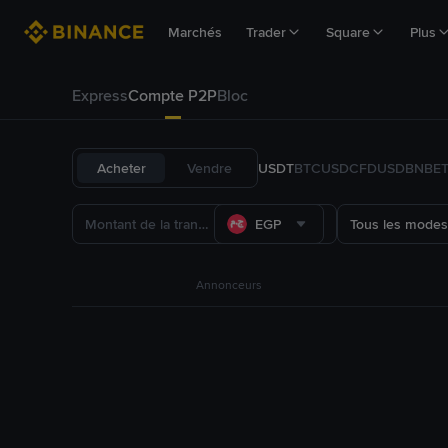
Marchés
Trader
Square
Plus
Express
Compte P2P
Bloc
Acheter
Vendre
USDT
BTC
USDC
FDUSD
BNB
E
EGP
Tous les modes
Annonceurs