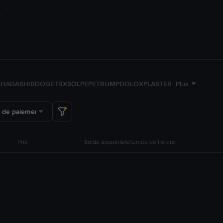
TH
ADA
SHIB
DOGE
TRX
SOL
PEPE
TRUMP
DOLO
XPL
ASTER
Plus
 de paiement
Prix
Solde disponible/Limite de l’ordre