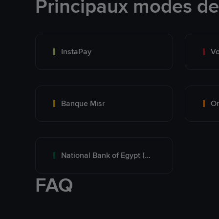
Principaux modes d
InstaPay
Vo
Banque Misr
O
National Bank of Egypt (NBE)
FAQ