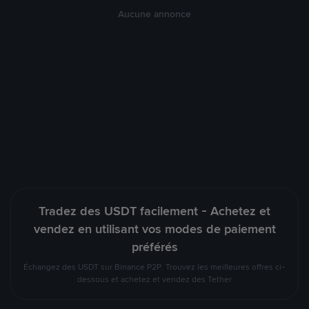
Aucune annonce
Tradez des USDT facilement - Achetez et
vendez en utilisant vos modes de paiement
préférés
Échangez des USDT sur Binance P2P. Trouvez les meilleures offres ci-
dessous et achetez et vendez des Tether