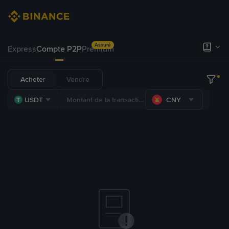
Assuré
Express
Compte P2P
Premium
Acheter
Vendre
USDT
CNY