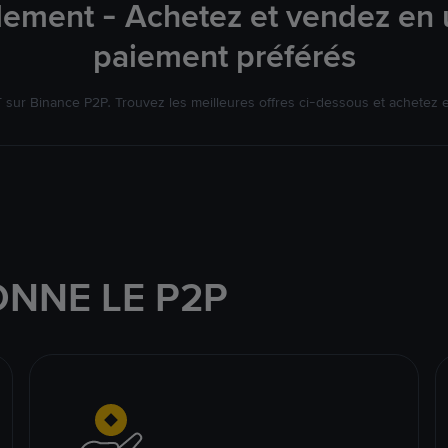
lement - Achetez et vendez en u
paiement préférés
ur Binance P2P. Trouvez les meilleures offres ci-dessous et achetez 
NNE LE P2P