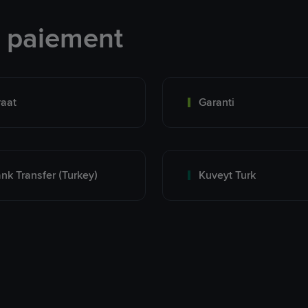
e paiement
raat
Garanti
nk Transfer (Turkey)
Kuveyt Turk