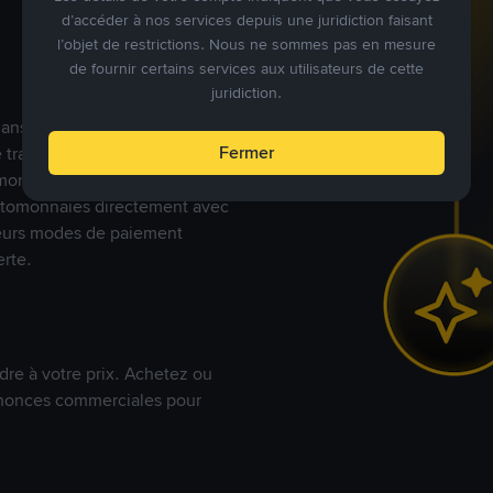
d’accéder à nos services depuis une juridiction faisant
l’objet de restrictions. Nous ne sommes pas en mesure
de fournir certains services aux utilisateurs de cette
juridiction.
s dans le monde, Binance P2P
Fermer
de trades en cryptomonnaies
nnaies fiat. Les utilisateurs
yptomonnaies directement avec
t leurs modes de paiement
rte.
dre à votre prix. Achetez ou
annonces commerciales pour