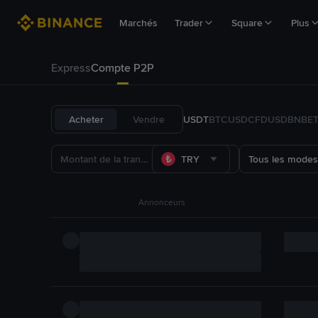
Marchés
Trader
Square
Plus
Express
Compte P2P
Acheter
Vendre
USDT
BTC
USDC
FDUSD
BNB
E
TRY
Tous les modes
Annonceurs