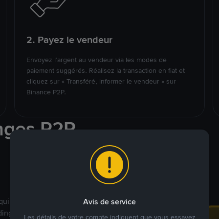
2. Payez le vendeur
Envoyez l’argent au vendeur via les modes de
paiement suggérés. Réalisez la transaction en fiat et
cliquez sur « Transféré, informer le vendeur » sur
Binance P2P.
nges P2P
qui ciblent des marchés
Avis de service
ding véritablement
Les détails de votre compte indiquent que vous essayez