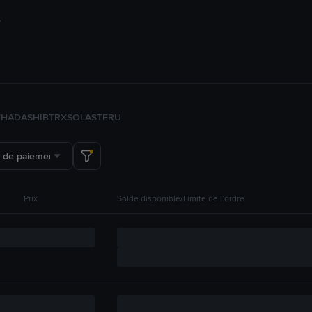
TH
ADA
SHIB
TRX
SOL
ASTER
U
 de paiement
Prix
Solde disponible/Limite de l’ordre