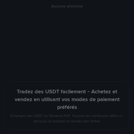
Aucune annonce
Tradez des USDT facilement - Achetez et
vendez en utilisant vos modes de paiement
préférés
Échangez des USDT sur Binance P2P. Trouvez les meilleures offres ci-
dessous et achetez et vendez des Tether