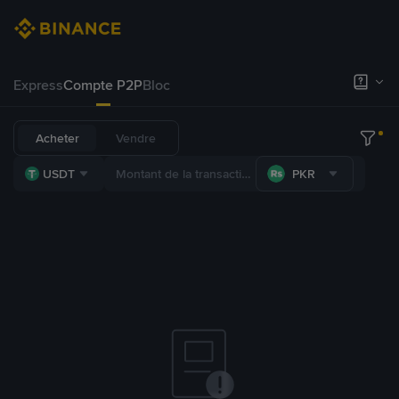
Express
Compte P2P
Bloc
Acheter
Vendre
USDT
PKR