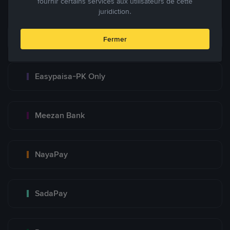
fournir certains services aux utilisateurs de cette
juridiction.
Bank Transfer
Fermer
Easypaisa-PK Only
Meezan Bank
NayaPay
SadaPay