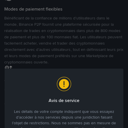
Modes de paiement flexibles
Bénéficiant de la confiance de millions d’utilisateurs dans le
monde, Binance P2P fournit une plateforme sécurisée pour la
réalisation de trades en cryptomonnaies dans plus de 800 modes
de paiement et plus de 100 monnaies fiat. Les utilisateurs peuvent
facilement acheter, vendre et trader des cryptomonnaies
directement avec d’autres utilisateurs, tout en définissant leurs prix
et leurs modes de paiement préférés sur une Marketplace de
cryptomonnaies ouverte.
Tradez à des prix avantageux pour vous
Tradez des cryptos en étant libres d’acheter et de vendre à votre
prix. Achetez ou vendez à partir des offres existantes, ou créez
Avis de service
des annonces commerciales pour fixer vos propres prix.
Blog P2P
Voir plus
Les détails de votre compte indiquent que vous essayez
d’accéder à nos services depuis une juridiction faisant
l’objet de restrictions. Nous ne sommes pas en mesure de
Principaux modes de paiement