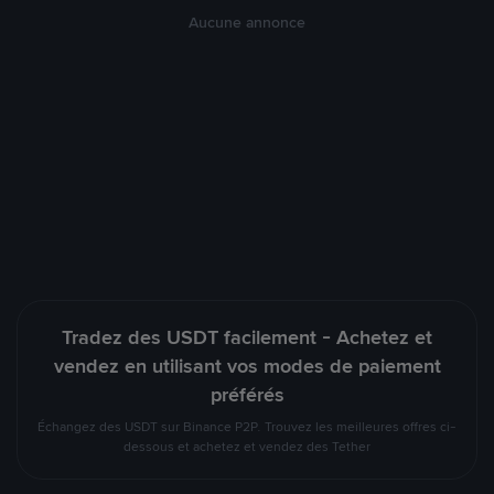
Aucune annonce
Tradez des USDT facilement - Achetez et
vendez en utilisant vos modes de paiement
préférés
Échangez des USDT sur Binance P2P. Trouvez les meilleures offres ci-
dessous et achetez et vendez des Tether