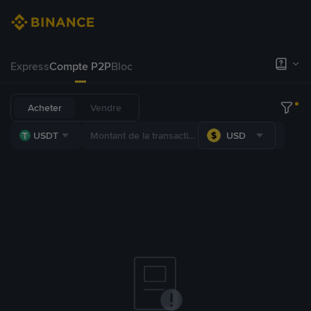
Express
Compte P2P
Bloc
Acheter
Vendre
USDT
USD