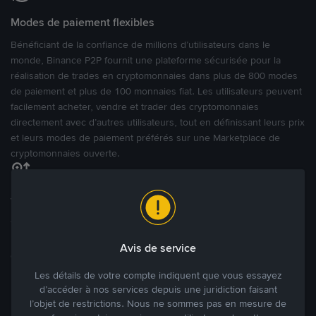
Modes de paiement flexibles
Bénéficiant de la confiance de millions d’utilisateurs dans le
monde, Binance P2P fournit une plateforme sécurisée pour la
réalisation de trades en cryptomonnaies dans plus de 800 modes
de paiement et plus de 100 monnaies fiat. Les utilisateurs peuvent
facilement acheter, vendre et trader des cryptomonnaies
directement avec d’autres utilisateurs, tout en définissant leurs prix
et leurs modes de paiement préférés sur une Marketplace de
cryptomonnaies ouverte.
Tradez à des prix avantageux pour vous
Tradez des cryptos en étant libres d’acheter et de vendre à votre
prix. Achetez ou vendez à partir des offres existantes, ou créez
Avis de service
des annonces commerciales pour fixer vos propres prix.
Blog P2P
Voir plus
Les détails de votre compte indiquent que vous essayez
d’accéder à nos services depuis une juridiction faisant
l’objet de restrictions. Nous ne sommes pas en mesure de
Principaux modes de paiement