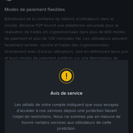
Modes de paiement flexibles
Bénéficiant de la confiance de millions d’utilisateurs dans le
monde, Binance P2P fournit une plateforme sécurisée pour la
réalisation de trades en cryptomonnaies dans plus de 800 modes
de paiement et plus de 100 monnaies fiat. Les utilisateurs peuvent
facilement acheter, vendre et trader des cryptomonnaies
directement avec d’autres utilisateurs, tout en définissant leurs prix
et leurs modes de paiement préférés sur une Marketplace de
cryptomonnaies ouverte.
Tradez à des prix avantageux pour vous
Avis de service
Tradez des cryptos en étant libres d’acheter et de vendre à votre
prix. Achetez ou vendez à partir des offres existantes, ou créez
Les détails de votre compte indiquent que vous essayez
des annonces commerciales pour fixer vos propres prix.
d’accéder à nos services depuis une juridiction faisant
Blog P2P
Voir plus
l’objet de restrictions. Nous ne sommes pas en mesure de
fournir certains services aux utilisateurs de cette
juridiction.
Principaux modes de paiement