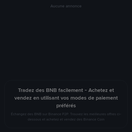
Aucune annonce
Tradez des BNB facilement - Achetez et
vendez en utilisant vos modes de paiement
préférés
Échangez des BNB sur Binance P2P. Trouvez les meilleures offres ci-
dessous et achetez et vendez des Binance Coin