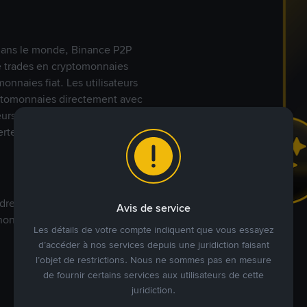
s dans le monde, Binance P2P
de trades en cryptomonnaies
nnaies fiat. Les utilisateurs
yptomonnaies directement avec
t leurs modes de paiement
rte.
dre à votre prix. Achetez ou
Avis de service
annonces commerciales pour
Les détails de votre compte indiquent que vous essayez
d’accéder à nos services depuis une juridiction faisant
l’objet de restrictions. Nous ne sommes pas en mesure
de fournir certains services aux utilisateurs de cette
juridiction.