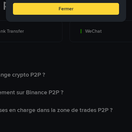
e paiement
Fermer
nk Transfer
WeChat
ange crypto P2P ?
ement sur Binance P2P ?
ses en charge dans la zone de trades P2P ?