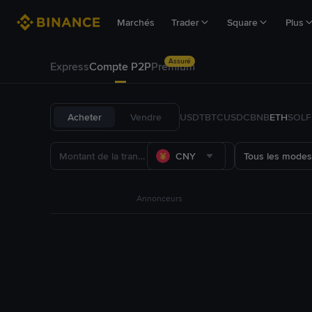
Marchés
Trader
Square
Plus
Assuré
Express
Compte P2P
Premium
Acheter
Vendre
USDT
BTC
USDC
BNB
ETH
SOL
CNY
Tous les modes
Annonceurs