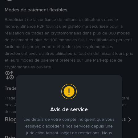
Modes de paiement flexibles
Bénéficiant de la confiance de millions d’utilisateurs dans le
monde, Binance P2P fournit une plateforme sécurisée pour la
réalisation de trades en cryptomonnaies dans plus de 800 modes
de paiement et plus de 100 monnaies fiat. Les utilisateurs peuvent
facilement acheter, vendre et trader des cryptomonnaies
directement avec d’autres utilisateurs, tout en définissant leurs prix
et leurs modes de paiement préférés sur une Marketplace de
cryptomonnaies ouverte.
Tradez à des prix avantageux pour vous
Tradez des cryptos en étant libres d’acheter et de vendre à votre
prix. Achetez ou vendez à partir des offres existantes, ou créez
Avis de service
des annonces commerciales pour fixer vos propres prix.
Blog P2P
Voir plus
Les détails de votre compte indiquent que vous
essayez d’accéder à nos services depuis une
juridiction faisant l’objet de restrictions. Nous
Principaux modes de paiement