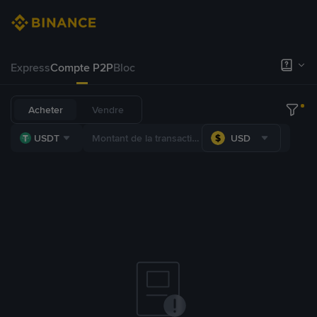
Express
Compte P2P
Bloc
Acheter
Vendre
USDT
USD