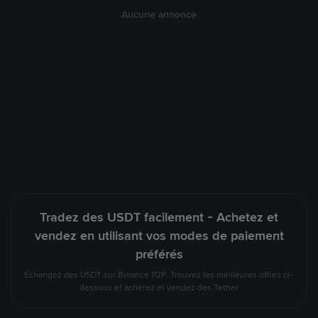
Aucune annonce
Tradez des USDT facilement - Achetez et
vendez en utilisant vos modes de paiement
préférés
Échangez des USDT sur Binance P2P. Trouvez les meilleures offres ci-
dessous et achetez et vendez des Tether