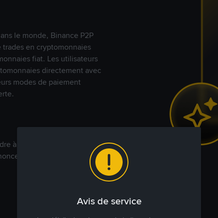
s dans le monde, Binance P2P
de trades en cryptomonnaies
nnaies fiat. Les utilisateurs
yptomonnaies directement avec
t leurs modes de paiement
rte.
dre à votre prix. Achetez ou
annonces commerciales pour
Avis de service