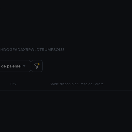
TH
DOGE
ADA
XRP
WLD
TRUMP
SOL
U
 de paiement
Prix
Solde disponible/Limite de l’ordre