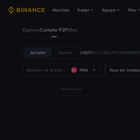
Marchés
Trader
Square
Plus
Express
Compte P2P
Bloc
Acheter
Vendre
USDT
BTC
USDC
FDUSD
BNB
E
PEN
Tous les modes
Annonceurs