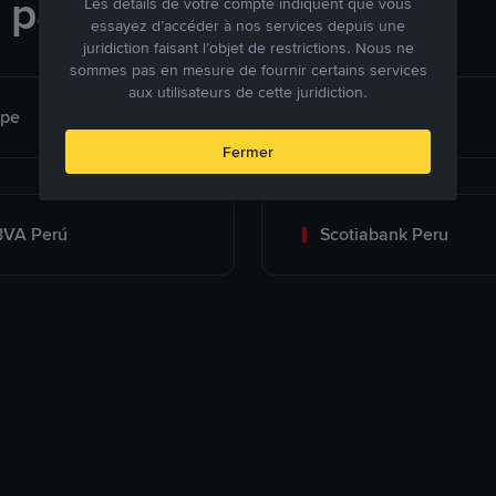
e paiement
Les détails de votre compte indiquent que vous
essayez d’accéder à nos services depuis une
juridiction faisant l’objet de restrictions. Nous ne
sommes pas en mesure de fournir certains services
aux utilisateurs de cette juridiction.
ape
Interbank
Fermer
BVA Perú
Scotiabank Peru