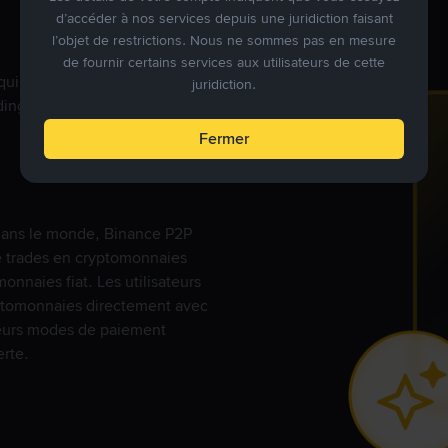
TRY n’est pas pris en charge par le mode Premium,
d’accéder à nos services depuis une juridiction faisant
veuillez vous rendre sur le P2P
l’objet de restrictions. Nous ne sommes pas en mesure
de fournir certains services aux utilisateurs de cette
qui ciblent des marchés
Accéder à P2P
juridiction.
ding véritablement
Fermer
s dans le monde, Binance P2P
de trades en cryptomonnaies
nnaies fiat. Les utilisateurs
yptomonnaies directement avec
t leurs modes de paiement
rte.