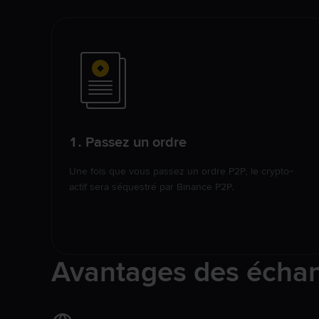
1. Passez un ordre
Une fois que vous passez un ordre P2P, le crypto-
actif sera séquestré par Binance P2P.
Avantages des écha