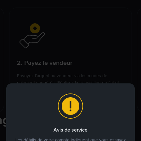
2. Payez le vendeur
Envoyez l’argent au vendeur via les modes de
paiement suggérés. Réalisez la transaction en fiat et
cliquez sur « Transféré, informer le vendeur » sur
Binance P2P.
nges P2P
Avis de service
Les détails de votre compte indiquent que vous essayez