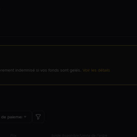
èrement indemnisé si vos fonds sont gelés.
Voir les détails
 de paiement
Prix
Solde disponible/Limite de l’ordre