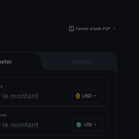
Centre d’aide P2P
eter
Vendre
ez
USD
evez
USDT