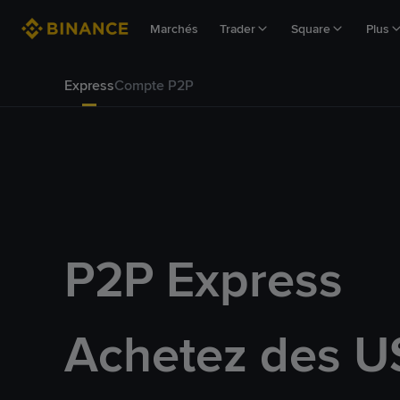
Marchés
Trader
Square
Plus
Express
Compte P2P
P2P Express
Achetez des U