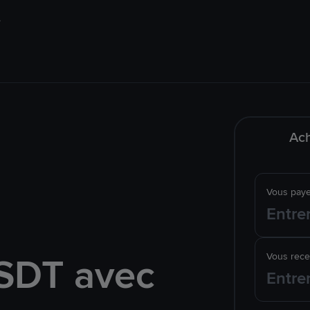
Ach
Vous pay
SDT avec
Vous rec