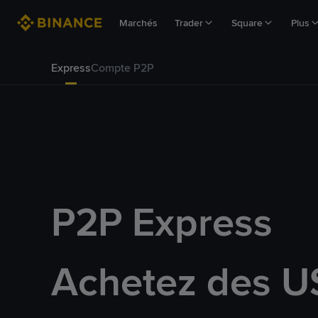
Marchés
Trader
Square
Plus
Express
Compte P2P
P2P Express
Achetez des U