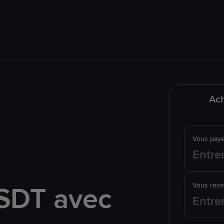
Ach
Vous pay
SDT avec
Vous rec