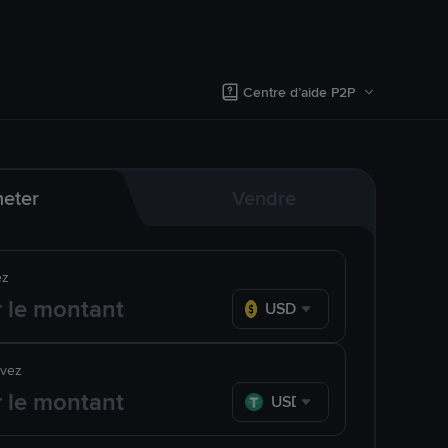
Centre d’aide P2P
eter
Vendre
ez
USD
evez
USDT