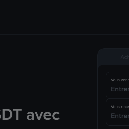
Ach
Vous ven
SDT avec
Vous rec