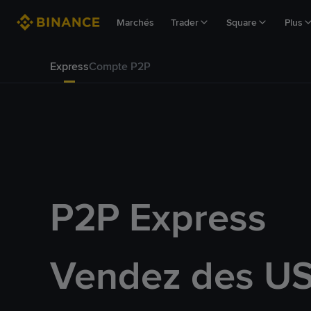
Marchés
Trader
Square
Plus
Express
Compte P2P
P2P Express
Vendez des U