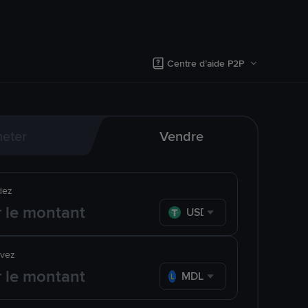
Centre d’aide P2P
eter
Vendre
dez
USDT
evez
MDL