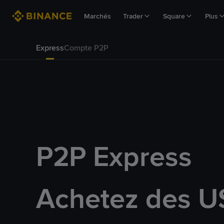
Marchés
Trader
Square
Plus
Express
Compte P2P
P2P Express
Achetez des U