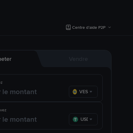
Centre d’aide P2P
eter
Vendre
ez
VES
evez
USDT