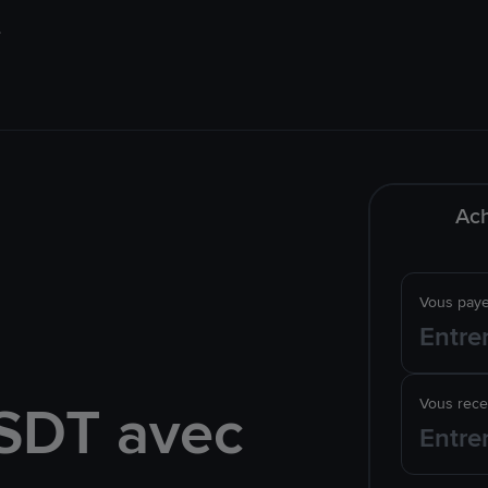
Ach
Vous pay
SDT avec
Vous rec