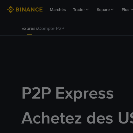
Marchés
Trader
Square
Plus
Express
Compte P2P
P2P Express
Achetez des U