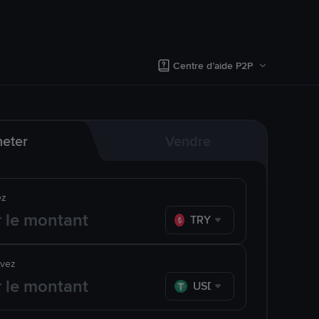
Centre d’aide P2P
eter
Vendre
ez
TRY
evez
USDT