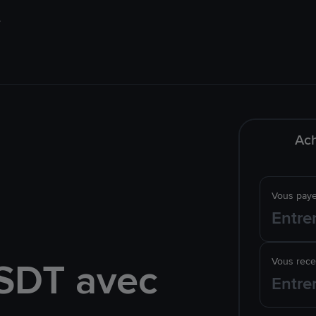
Ach
Vous pay
SDT avec
Vous rec