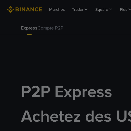
Marchés
Trader
Square
Plus
Express
Compte P2P
P2P Express
Achetez des U