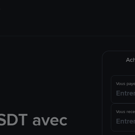
Ach
Vous pay
SDT avec
Vous rec