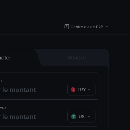
Centre d’aide P2P
eter
Vendre
ez
TRY
evez
USDT