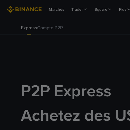
Marchés
Trader
Square
Plus
Express
Compte P2P
P2P Express
Achetez des U