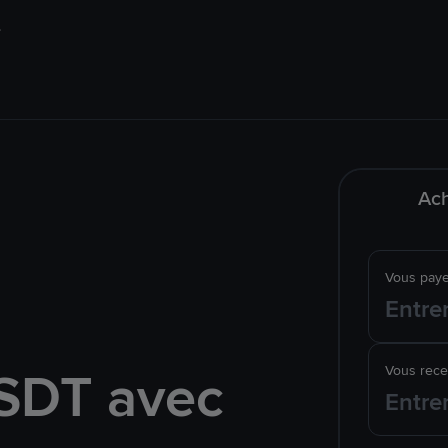
Ach
Vous pay
SDT avec
Vous rec