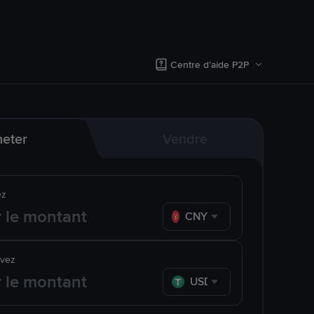
Centre d’aide P2P
eter
Vendre
ez
CNY
evez
USDT