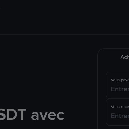
Ach
Vous pay
SDT avec
Vous rec