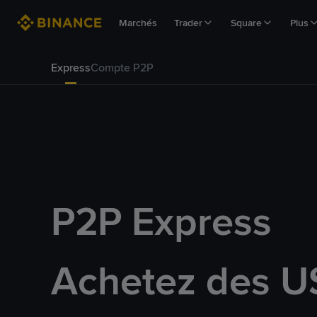
Marchés
Trader
Square
Plus
Express
Compte P2P
P2P Express
Achetez des U