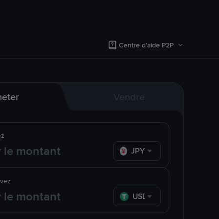
Centre d’aide P2P
eter
Vendre
ez
JPY
evez
USDT