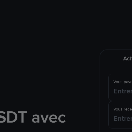
Ach
Vous pay
SDT avec
Vous rec