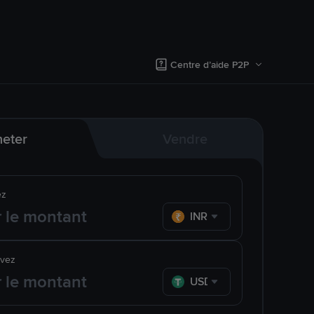
Centre d’aide P2P
eter
Vendre
ez
INR
evez
USDT