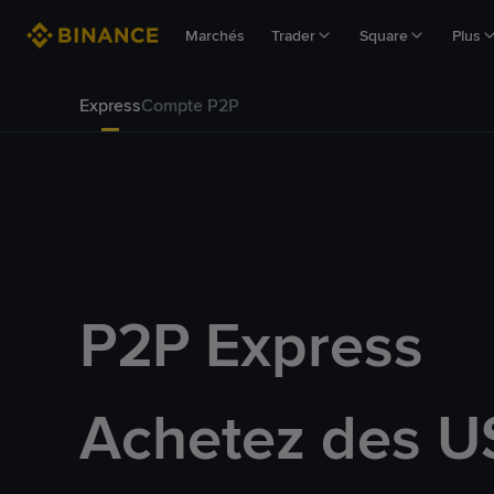
Marchés
Trader
Square
Plus
Express
Compte P2P
P2P Express
Achetez des U