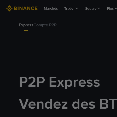
Marchés
Trader
Square
Plus
Express
Compte P2P
P2P Express
Vendez des BT