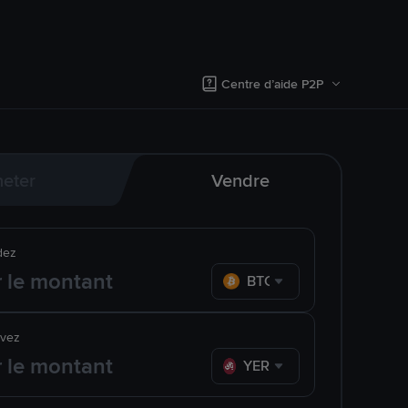
Centre d’aide P2P
eter
Vendre
dez
BTC
evez
YER