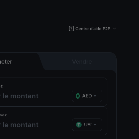
Centre d’aide P2P
eter
Vendre
ez
AED
evez
USDT