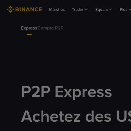
Marchés
Trader
Square
Plus
Express
Compte P2P
P2P Express
Achetez des U