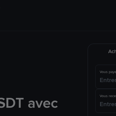
Ach
Vous pay
SDT avec
Vous rec