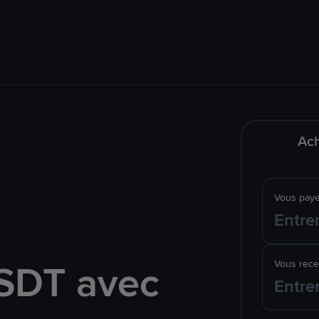
Ach
Vous pay
SDT avec
Vous rec