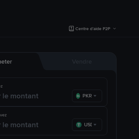
Centre d’aide P2P
eter
Vendre
ez
PKR
evez
USDT