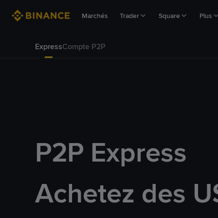
Marchés
Trader
Square
Plus
Express
Compte P2P
P2P Express
Achetez des U