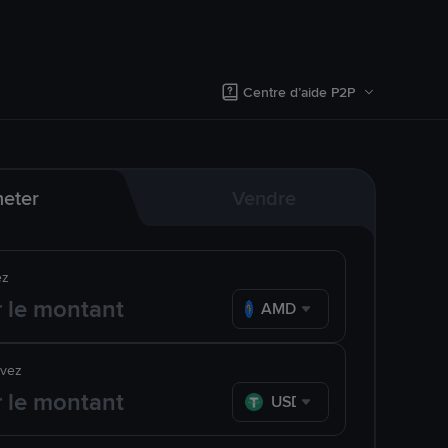
Centre d’aide P2P
eter
Vendre
ez
AMD
evez
USDT