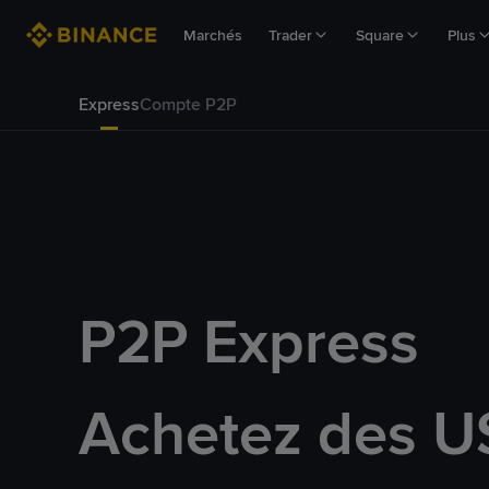
Marchés
Trader
Square
Plus
Express
Compte P2P
P2P Express
Achetez des U