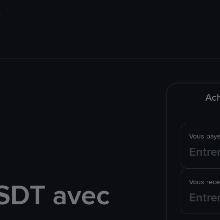
Ach
Vous pay
SDT avec
Vous rec