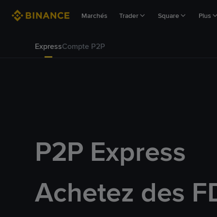
Marchés
Trader
Square
Plus
Express
Compte P2P
P2P Express
Achetez des 