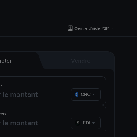
Centre d’aide P2P
eter
Vendre
ez
CRC
evez
FDUSD