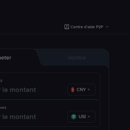
Centre d’aide P2P
eter
Vendre
ez
CNY
evez
USDT