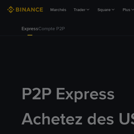
Marchés
Trader
Square
Plus
Express
Compte P2P
P2P Express
Achetez des U