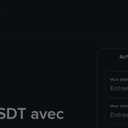
Ach
Vous pay
SDT avec
Vous rec