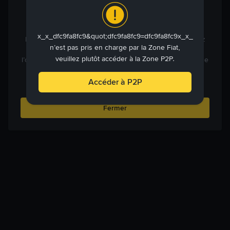
Avis de service
x_x_dfc9fa8fc9&quot;dfc9fa8fc9=dfc9fa8fc9x_x_
Les détails de votre compte indiquent que vous essayez
n’est pas pris en charge par la Zone Fiat,
d’accéder à nos services depuis une juridiction faisant
veuillez plutôt accéder à la Zone P2P.
l’objet de restrictions. Nous ne sommes pas en mesure de
fournir certains services aux utilisateurs de cette
juridiction.
Accéder à P2P
Fermer