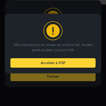
Avis de service
Les détails de votre compte indiquent que vous essayez
VES n’est pas pris en charge par la Zone Fiat, veuillez
d’accéder à nos services depuis une juridiction faisant
plutôt accéder à la Zone P2P.
l’objet de restrictions. Nous ne sommes pas en mesure
de fournir certains services aux utilisateurs de cette
Accéder à P2P
juridiction.
Fermer