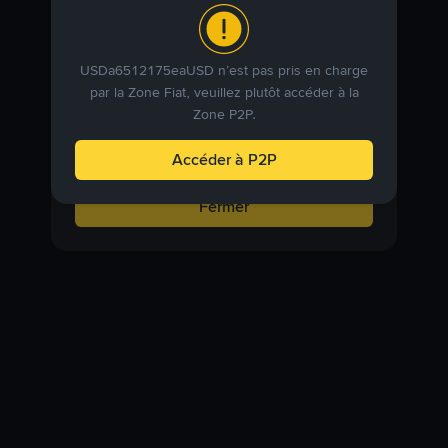
Avis de service
USDa6512175eaUSD n’est pas pris en charge
Les détails de votre compte indiquent que vous
par la Zone Fiat, veuillez plutôt accéder à la
essayez d’accéder à nos services depuis une
Zone P2P.
juridiction faisant l’objet de restrictions. Nous
ne sommes pas en mesure de fournir certains
Accéder à P2P
services aux utilisateurs de cette juridiction.
Fermer