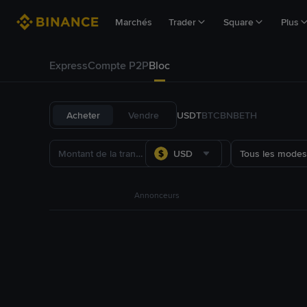
Marchés
Trader
Square
Plus
Express
Compte P2P
Bloc
Acheter
Vendre
USDT
BTC
BNB
ETH
USD
Tous les modes
Annonceurs