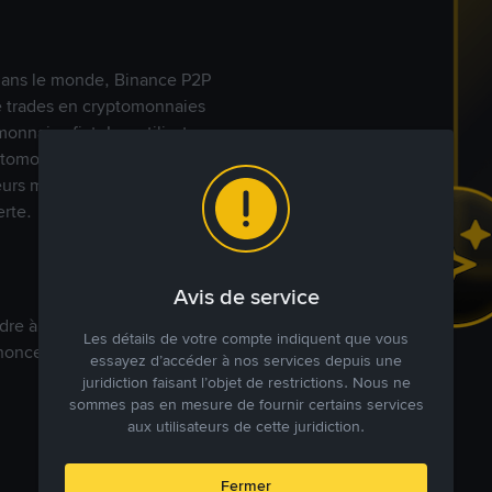
s dans le monde, Binance P2P
de trades en cryptomonnaies
nnaies fiat. Les utilisateurs
yptomonnaies directement avec
t leurs modes de paiement
rte.
Avis de service
dre à votre prix. Achetez ou
Les détails de votre compte indiquent que vous
annonces commerciales pour
essayez d’accéder à nos services depuis une
juridiction faisant l’objet de restrictions. Nous ne
sommes pas en mesure de fournir certains services
aux utilisateurs de cette juridiction.
Fermer