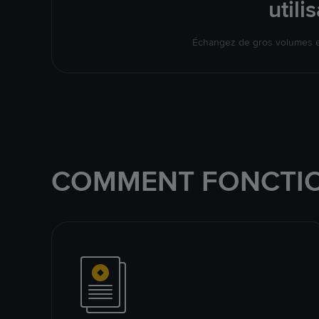
util
Échangez de gros volumes en
COMMENT FONCTIO