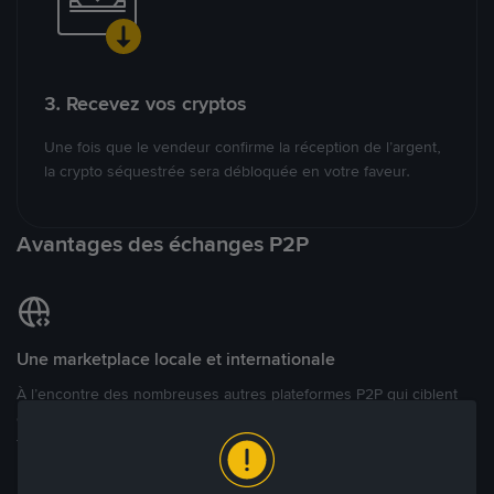
3. Recevez vos cryptos
Une fois que le vendeur confirme la réception de l’argent,
la crypto séquestrée sera débloquée en votre faveur.
Avantages des échanges P2P
Une marketplace locale et internationale
À l’encontre des nombreuses autres plateformes P2P qui ciblent
des marchés spécifiques, Binance P2P offre une expérience de
trading véritablement internationale grâce à plus de 70 monnaies
locales.