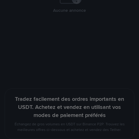
Aucune annonce
Tradez facilement des ordres importants en
USDT. Achetez et vendez en utilisant vos
modes de paiement préférés
Échangez de gros volumes en USDT sur Binance P2P. Trouvez les
meilleures offres ci-dessous et achetez et vendez des Tether.