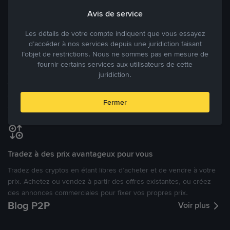
Avis de service
Modes de paiement flexibles
Les détails de votre compte indiquent que vous essayez
Bénéficiant de la confiance de millions d’utilisateurs dans le
d’accéder à nos services depuis une juridiction faisant
monde, Binance P2P fournit une plateforme sécurisée pour la
l’objet de restrictions. Nous ne sommes pas en mesure de
réalisation de trades en cryptomonnaies dans plus de 800 modes
fournir certains services aux utilisateurs de cette
de paiement et plus de 100 monnaies fiat. Les utilisateurs peuvent
juridiction.
facilement acheter, vendre et trader des cryptomonnaies
directement avec d’autres utilisateurs, tout en définissant leurs prix
Fermer
et leurs modes de paiement préférés sur une Marketplace de
cryptomonnaies ouverte.
Tradez à des prix avantageux pour vous
Tradez des cryptos en étant libres d’acheter et de vendre à votre
prix. Achetez ou vendez à partir des offres existantes, ou créez
des annonces commerciales pour fixer vos propres prix.
Blog P2P
Voir plus