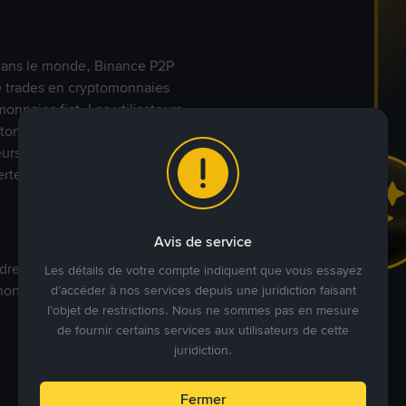
s dans le monde, Binance P2P
de trades en cryptomonnaies
nnaies fiat. Les utilisateurs
yptomonnaies directement avec
t leurs modes de paiement
rte.
Avis de service
dre à votre prix. Achetez ou
Les détails de votre compte indiquent que vous essayez
annonces commerciales pour
d’accéder à nos services depuis une juridiction faisant
l’objet de restrictions. Nous ne sommes pas en mesure
de fournir certains services aux utilisateurs de cette
juridiction.
Fermer