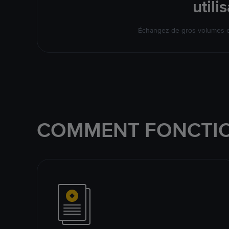
util
Échangez de gros volumes en
COMMENT FONCTIO