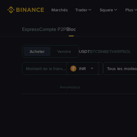
Marchés
Trader
Square
Plus
Express
Compte P2P
Bloc
Acheter
Vendre
USDT
BTC
BNB
ETH
XRP
SOL
INR
Tous les modes
Annonceurs