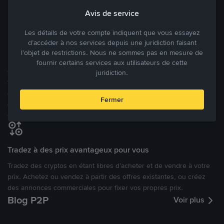
Avis de service
Modes de paiement flexibles
Les détails de votre compte indiquent que vous essayez
Bénéficiant de la confiance de millions d’utilisateurs dans le
d’accéder à nos services depuis une juridiction faisant
monde, Binance P2P fournit une plateforme sécurisée pour la
l’objet de restrictions. Nous ne sommes pas en mesure de
réalisation de trades en cryptomonnaies dans plus de 800 modes
fournir certains services aux utilisateurs de cette
de paiement et plus de 100 monnaies fiat. Les utilisateurs peuvent
juridiction.
facilement acheter, vendre et trader des cryptomonnaies
directement avec d’autres utilisateurs, tout en définissant leurs prix
Fermer
et leurs modes de paiement préférés sur une Marketplace de
cryptomonnaies ouverte.
Tradez à des prix avantageux pour vous
Tradez des cryptos en étant libres d’acheter et de vendre à votre
prix. Achetez ou vendez à partir des offres existantes, ou créez
des annonces commerciales pour fixer vos propres prix.
Blog P2P
Voir plus