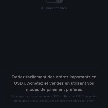
Aucune annonce
Tradez facilement des ordres importants en
USDT. Achetez et vendez en utilisant vos
modes de paiement préférés
Échangez de gros volumes en USDT sur Binance P2P. Trouvez les
meilleures offres ci-dessous et achetez et vendez des Tether.