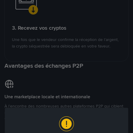
3. Recevez vos cryptos
Une fois que le vendeur confirme la réception de l’argent,
la crypto séquestrée sera débloquée en votre faveur.
Avantages des échanges P2P
Une marketplace locale et internationale
À l’encontre des nombreuses autres plateformes P2P qui ciblent
des marchés spécifiques, Binance P2P offre une expérience de
trading véritablement internationale grâce à plus de 70 monnaies
locales.