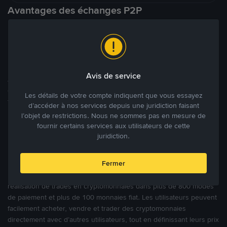
Avantages des échanges P2P
Une marketplace locale et internationale
Avis de service
À l’encontre des nombreuses autres plateformes P2P qui ciblent
des marchés spécifiques, Binance P2P offre une expérience de
Les détails de votre compte indiquent que vous essayez
trading véritablement internationale grâce à plus de 70 monnaies
d’accéder à nos services depuis une juridiction faisant
locales.
l’objet de restrictions. Nous ne sommes pas en mesure de
fournir certains services aux utilisateurs de cette
juridiction.
Modes de paiement flexibles
Fermer
Bénéficiant de la confiance de millions d’utilisateurs dans le
monde, Binance P2P fournit une plateforme sécurisée pour la
réalisation de trades en cryptomonnaies dans plus de 800 modes
de paiement et plus de 100 monnaies fiat. Les utilisateurs peuvent
facilement acheter, vendre et trader des cryptomonnaies
directement avec d’autres utilisateurs, tout en définissant leurs prix