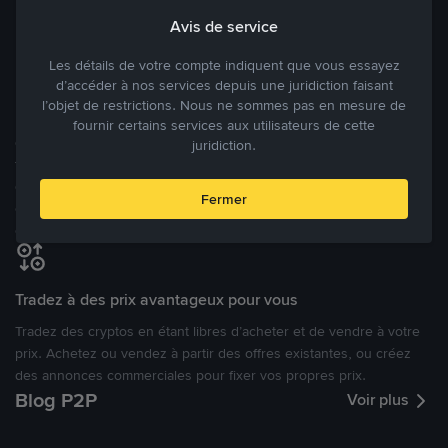
Avis de service
Modes de paiement flexibles
Les détails de votre compte indiquent que vous essayez
Bénéficiant de la confiance de millions d’utilisateurs dans le
d’accéder à nos services depuis une juridiction faisant
monde, Binance P2P fournit une plateforme sécurisée pour la
l’objet de restrictions. Nous ne sommes pas en mesure de
réalisation de trades en cryptomonnaies dans plus de 800 modes
fournir certains services aux utilisateurs de cette
de paiement et plus de 100 monnaies fiat. Les utilisateurs peuvent
juridiction.
facilement acheter, vendre et trader des cryptomonnaies
directement avec d’autres utilisateurs, tout en définissant leurs prix
Fermer
et leurs modes de paiement préférés sur une Marketplace de
cryptomonnaies ouverte.
Tradez à des prix avantageux pour vous
Tradez des cryptos en étant libres d’acheter et de vendre à votre
prix. Achetez ou vendez à partir des offres existantes, ou créez
des annonces commerciales pour fixer vos propres prix.
Blog P2P
Voir plus