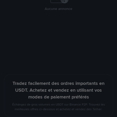
Aucune annonce
Tradez facilement des ordres importants en
USDT. Achetez et vendez en utilisant vos
modes de paiement préférés
Échangez de gros volumes en USDT sur Binance P2P. Trouvez les
meilleures offres ci-dessous et achetez et vendez des Tether.