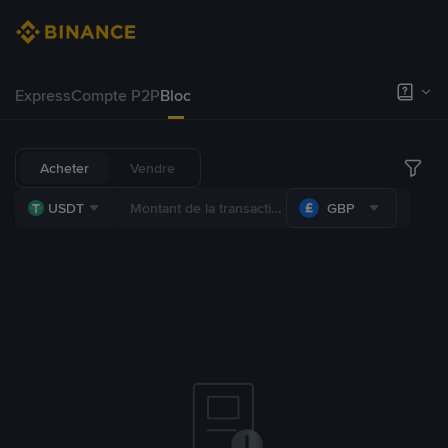
Express
Compte P2P
Bloc
Acheter
Vendre
USDT
GBP