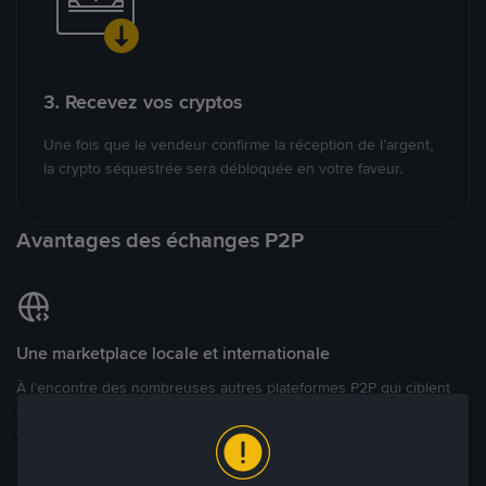
3. Recevez vos cryptos
Une fois que le vendeur confirme la réception de l’argent,
la crypto séquestrée sera débloquée en votre faveur.
Avantages des échanges P2P
Une marketplace locale et internationale
À l’encontre des nombreuses autres plateformes P2P qui ciblent
des marchés spécifiques, Binance P2P offre une expérience de
trading véritablement internationale grâce à plus de 70 monnaies
locales.