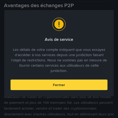
Avantages des échanges P2P
Une marketplace locale et internationale
Avis de service
À l’encontre des nombreuses autres plateformes P2P qui ciblent
des marchés spécifiques, Binance P2P offre une expérience de
Les détails de votre compte indiquent que vous essayez
trading véritablement internationale grâce à plus de 70 monnaies
d’accéder à nos services depuis une juridiction faisant
locales.
l’objet de restrictions. Nous ne sommes pas en mesure de
fournir certains services aux utilisateurs de cette
juridiction.
Modes de paiement flexibles
Fermer
Bénéficiant de la confiance de millions d’utilisateurs dans le
monde, Binance P2P fournit une plateforme sécurisée pour la
réalisation de trades en cryptomonnaies dans plus de 800 modes
de paiement et plus de 100 monnaies fiat. Les utilisateurs peuvent
facilement acheter, vendre et trader des cryptomonnaies
directement avec d’autres utilisateurs, tout en définissant leurs prix