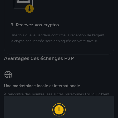
3. Recevez vos cryptos
Une fois que le vendeur confirme la réception de l’argent,
la crypto séquestrée sera débloquée en votre faveur.
Avantages des échanges P2P
Une marketplace locale et internationale
À l’encontre des nombreuses autres plateformes P2P qui ciblent
des marchés spécifiques, Binance P2P offre une expérience de
trading véritablement internationale grâce à plus de 70 monnaies
locales.