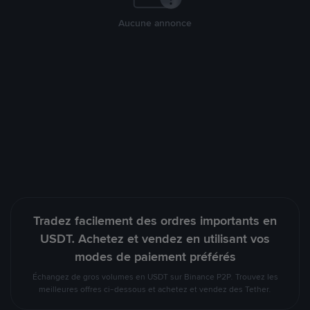
Aucune annonce
Tradez facilement des ordres importants en
USDT. Achetez et vendez en utilisant vos
modes de paiement préférés
Échangez de gros volumes en USDT sur Binance P2P. Trouvez les
meilleures offres ci-dessous et achetez et vendez des Tether.