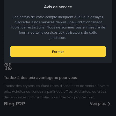
Avis de service
Modes de paiement flexibles
Les détails de votre compte indiquent que vous essayez
Bénéficiant de la confiance de millions d’utilisateurs dans le
d’accéder à nos services depuis une juridiction faisant
monde, Binance P2P fournit une plateforme sécurisée pour la
l’objet de restrictions. Nous ne sommes pas en mesure de
réalisation de trades en cryptomonnaies dans plus de 800 modes
fournir certains services aux utilisateurs de cette
de paiement et plus de 100 monnaies fiat. Les utilisateurs peuvent
juridiction.
facilement acheter, vendre et trader des cryptomonnaies
directement avec d’autres utilisateurs, tout en définissant leurs prix
Fermer
et leurs modes de paiement préférés sur une Marketplace de
cryptomonnaies ouverte.
Tradez à des prix avantageux pour vous
Tradez des cryptos en étant libres d’acheter et de vendre à votre
prix. Achetez ou vendez à partir des offres existantes, ou créez
des annonces commerciales pour fixer vos propres prix.
Blog P2P
Voir plus