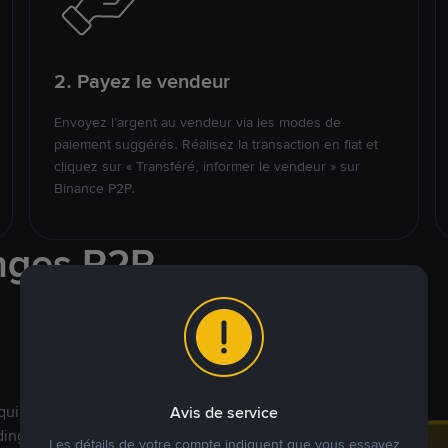
2. Payez le vendeur
Envoyez l’argent au vendeur via les modes de
paiement suggérés. Réalisez la transaction en fiat et
cliquez sur « Transféré, informer le vendeur » sur
Binance P2P.
nges P2P
qui ciblent des marchés
Avis de service
ding véritablement
Les détails de votre compte indiquent que vous essayez