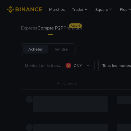
Marchés
Trader
Square
Plus
Assuré
Express
Compte P2P
Premium
Acheter
Vendre
CNY
Tous les modes
Annonceurs