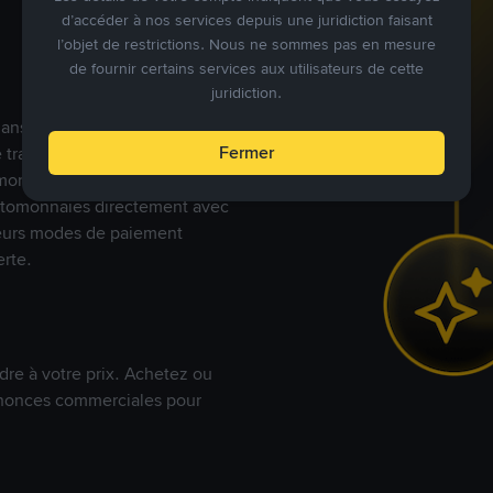
d’accéder à nos services depuis une juridiction faisant
l’objet de restrictions. Nous ne sommes pas en mesure
de fournir certains services aux utilisateurs de cette
juridiction.
s dans le monde, Binance P2P
Fermer
de trades en cryptomonnaies
nnaies fiat. Les utilisateurs
yptomonnaies directement avec
t leurs modes de paiement
rte.
dre à votre prix. Achetez ou
annonces commerciales pour