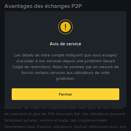
Avantages des échanges P2P
Une marketplace locale et internationale
Avis de service
À l’encontre des nombreuses autres plateformes P2P qui ciblent
des marchés spécifiques, Binance P2P offre une expérience de
Les détails de votre compte indiquent que vous essayez
trading véritablement internationale grâce à plus de 70 monnaies
d’accéder à nos services depuis une juridiction faisant
locales.
l’objet de restrictions. Nous ne sommes pas en mesure de
fournir certains services aux utilisateurs de cette
juridiction.
Modes de paiement flexibles
Fermer
Bénéficiant de la confiance de millions d’utilisateurs dans le
monde, Binance P2P fournit une plateforme sécurisée pour la
réalisation de trades en cryptomonnaies dans plus de 800 modes
de paiement et plus de 100 monnaies fiat. Les utilisateurs peuvent
facilement acheter, vendre et trader des cryptomonnaies
directement avec d’autres utilisateurs, tout en définissant leurs prix