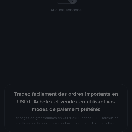
Aucune annonce
Tradez facilement des ordres importants en
USDT. Achetez et vendez en utilisant vos
modes de paiement préférés
Échangez de gros volumes en USDT sur Binance P2P. Trouvez les
meilleures offres ci-dessous et achetez et vendez des Tether.