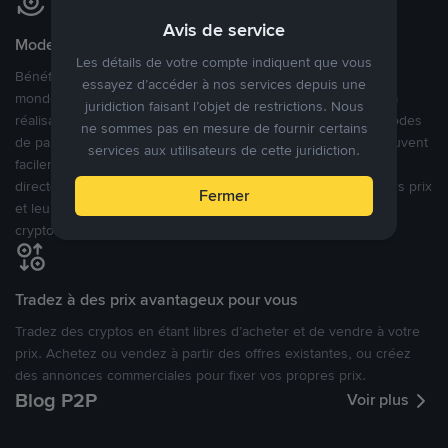
Avis de service
Modes de paiement flexibles
Les détails de votre compte indiquent que vous
Bénéficiant de la confiance de millions d’utilisateurs dans le
essayez d’accéder à nos services depuis une
monde, Binance P2P fournit une plateforme sécurisée pour la
juridiction faisant l’objet de restrictions. Nous
réalisation de trades en cryptomonnaies dans plus de 800 modes
ne sommes pas en mesure de fournir certains
de paiement et plus de 100 monnaies fiat. Les utilisateurs peuvent
services aux utilisateurs de cette juridiction.
facilement acheter, vendre et trader des cryptomonnaies
directement avec d’autres utilisateurs, tout en définissant leurs prix
Fermer
et leurs modes de paiement préférés sur une Marketplace de
cryptomonnaies ouverte.
Tradez à des prix avantageux pour vous
Tradez des cryptos en étant libres d’acheter et de vendre à votre
prix. Achetez ou vendez à partir des offres existantes, ou créez
des annonces commerciales pour fixer vos propres prix.
Blog P2P
Voir plus