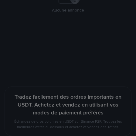
Aucune annonce
Tradez facilement des ordres importants en
USDT. Achetez et vendez en utilisant vos
modes de paiement préférés
Échangez de gros volumes en USDT sur Binance P2P. Trouvez les
meilleures offres ci-dessous et achetez et vendez des Tether.