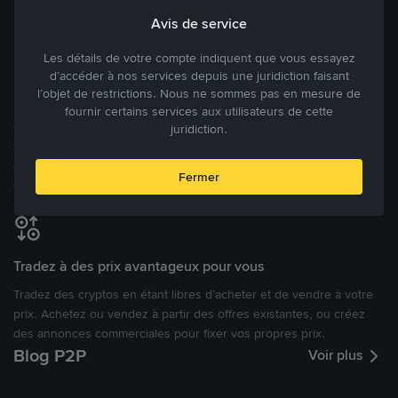
Avis de service
Modes de paiement flexibles
Les détails de votre compte indiquent que vous essayez
Bénéficiant de la confiance de millions d’utilisateurs dans le
d’accéder à nos services depuis une juridiction faisant
monde, Binance P2P fournit une plateforme sécurisée pour la
l’objet de restrictions. Nous ne sommes pas en mesure de
réalisation de trades en cryptomonnaies dans plus de 800 modes
fournir certains services aux utilisateurs de cette
de paiement et plus de 100 monnaies fiat. Les utilisateurs peuvent
juridiction.
facilement acheter, vendre et trader des cryptomonnaies
directement avec d’autres utilisateurs, tout en définissant leurs prix
Fermer
et leurs modes de paiement préférés sur une Marketplace de
cryptomonnaies ouverte.
Tradez à des prix avantageux pour vous
Tradez des cryptos en étant libres d’acheter et de vendre à votre
prix. Achetez ou vendez à partir des offres existantes, ou créez
des annonces commerciales pour fixer vos propres prix.
Blog P2P
Voir plus