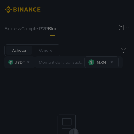
Express
Compte P2P
Bloc
Acheter
Vendre
USDT
MXN