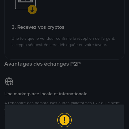
3. Recevez vos cryptos
Une fois que le vendeur confirme la réception de l’argent,
la crypto séquestrée sera débloquée en votre faveur.
Avantages des échanges P2P
Une marketplace locale et internationale
À l’encontre des nombreuses autres plateformes P2P qui ciblent
des marchés spécifiques, Binance P2P offre une expérience de
trading véritablement internationale grâce à plus de 70 monnaies
locales.