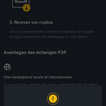
3. Recevez vos cryptos
Une fois que le vendeur confirme la réception de l’argent,
la crypto séquestrée sera débloquée en votre faveur.
Avantages des échanges P2P
Une marketplace locale et internationale
À l’encontre des nombreuses autres plateformes P2P qui ciblent
des marchés spécifiques, Binance P2P offre une expérience de
trading véritablement internationale grâce à plus de 70 monnaies
locales.