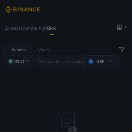
Express
Compte P2P
Bloc
Acheter
Vendre
USDT
GBP