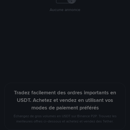
Aucune annonce
Tradez facilement des ordres importants en
USDT. Achetez et vendez en utilisant vos
modes de paiement préférés
Échangez de gros volumes en USDT sur Binance P2P. Trouvez les
meilleures offres ci-dessous et achetez et vendez des Tether.