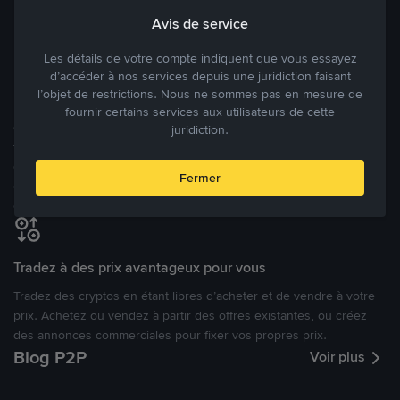
Avis de service
Modes de paiement flexibles
Les détails de votre compte indiquent que vous essayez
Bénéficiant de la confiance de millions d’utilisateurs dans le
d’accéder à nos services depuis une juridiction faisant
monde, Binance P2P fournit une plateforme sécurisée pour la
l’objet de restrictions. Nous ne sommes pas en mesure de
réalisation de trades en cryptomonnaies dans plus de 800 modes
fournir certains services aux utilisateurs de cette
de paiement et plus de 100 monnaies fiat. Les utilisateurs peuvent
juridiction.
facilement acheter, vendre et trader des cryptomonnaies
directement avec d’autres utilisateurs, tout en définissant leurs prix
Fermer
et leurs modes de paiement préférés sur une Marketplace de
cryptomonnaies ouverte.
Tradez à des prix avantageux pour vous
Tradez des cryptos en étant libres d’acheter et de vendre à votre
prix. Achetez ou vendez à partir des offres existantes, ou créez
des annonces commerciales pour fixer vos propres prix.
Blog P2P
Voir plus