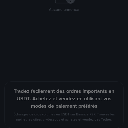
Aucune annonce
Tradez facilement des ordres importants en
USDT. Achetez et vendez en utilisant vos
modes de paiement préférés
Échangez de gros volumes en USDT sur Binance P2P. Trouvez les
meilleures offres ci-dessous et achetez et vendez des Tether.