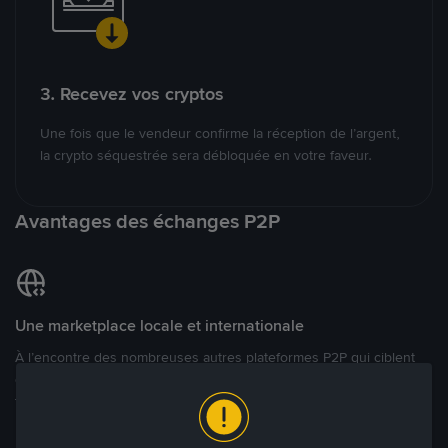
3. Recevez vos cryptos
Une fois que le vendeur confirme la réception de l’argent,
la crypto séquestrée sera débloquée en votre faveur.
Avantages des échanges P2P
Une marketplace locale et internationale
À l’encontre des nombreuses autres plateformes P2P qui ciblent
des marchés spécifiques, Binance P2P offre une expérience de
trading véritablement internationale grâce à plus de 70 monnaies
locales.