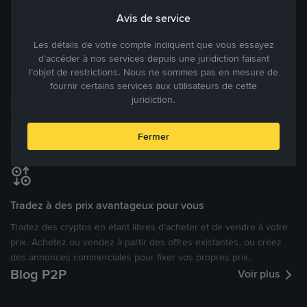
Avis de service
Modes de paiement flexibles
Les détails de votre compte indiquent que vous essayez
Bénéficiant de la confiance de millions d’utilisateurs dans le
d’accéder à nos services depuis une juridiction faisant
monde, Binance P2P fournit une plateforme sécurisée pour la
l’objet de restrictions. Nous ne sommes pas en mesure de
réalisation de trades en cryptomonnaies dans plus de 800 modes
fournir certains services aux utilisateurs de cette
de paiement et plus de 100 monnaies fiat. Les utilisateurs peuvent
juridiction.
facilement acheter, vendre et trader des cryptomonnaies
directement avec d’autres utilisateurs, tout en définissant leurs prix
Fermer
et leurs modes de paiement préférés sur une Marketplace de
cryptomonnaies ouverte.
Tradez à des prix avantageux pour vous
Tradez des cryptos en étant libres d’acheter et de vendre à votre
prix. Achetez ou vendez à partir des offres existantes, ou créez
des annonces commerciales pour fixer vos propres prix.
Blog P2P
Voir plus