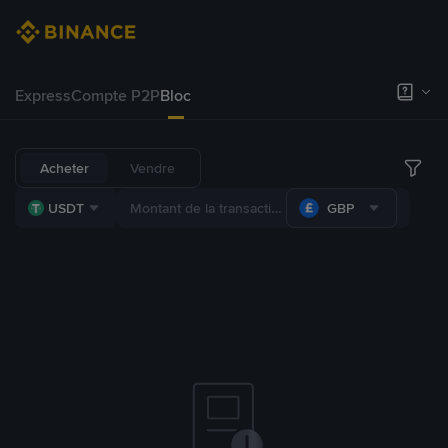
Express
Compte P2P
Bloc
Acheter
Vendre
USDT
GBP