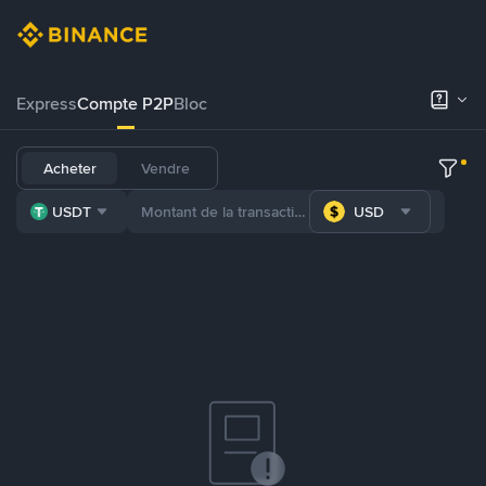
Express
Compte P2P
Bloc
Acheter
Vendre
USDT
USD